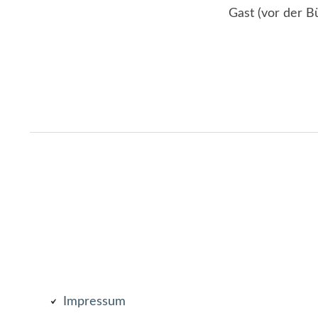
Gast (vor der Bü
Subsidiary
Impressum