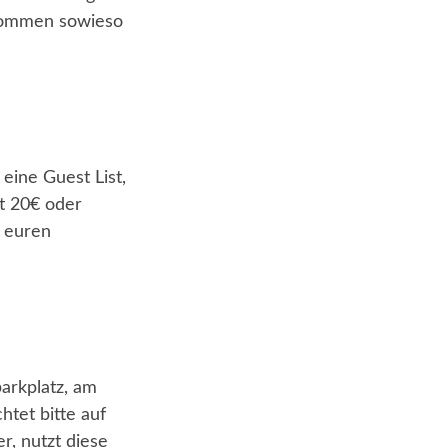
 kommen sowieso
 eine Guest List,
t 20€ oder
d euren
arkplatz, am
htet bitte auf
, nutzt diese