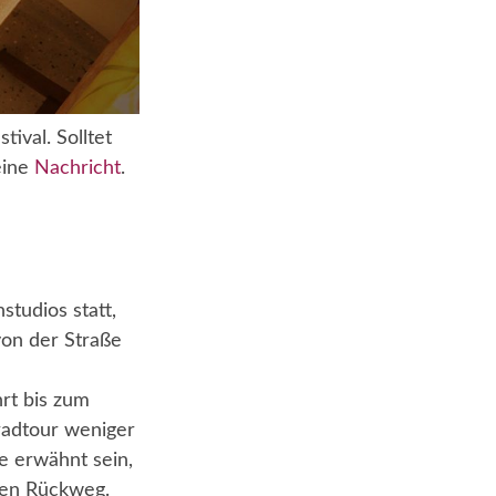
ival. Solltet
eine
Nachricht
.
tudios statt,
von der Straße
rt bis zum
radtour weniger
e erwähnt sein,
 den Rückweg.