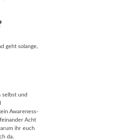
?
nd geht solange,
 selbst und
d
 kein Awareness-
ufeinander Acht
warum ihr euch
ch da.