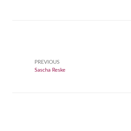
Beitragsnavigation
PREVIOUS
Previous:
Sascha Reske