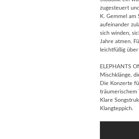
zugesteuert und
K. Gemmel am Sy
aufeinander zul
sich winden, si
Jahre atmen. F
leichtfüßig übe
ELEPHANTS ON T
Mischklänge, di
Die Konzerte fü
träumerischem 
Klare Songstru
Klangteppich.