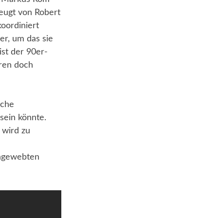
zeugt von Robert
oordiniert
er, um das sie
st der 90er-
eren doch
sche
sein könnte.
 wird zu
ingewebten