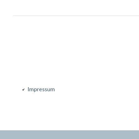
Subsidiary
Impressum
Sidebar