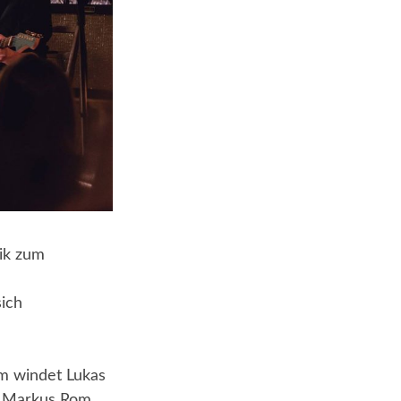
ik zum
sich
um windet Lukas
n Markus Rom